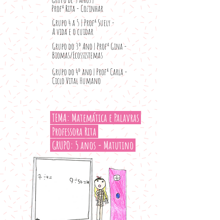
Profª Rita - Cozinhar
Grupo 4 a 5 | Profª Suely -
A vida e o cuidar
Grupo do 3º Ano | Profª Gina -
Biomas/Ecossistemas
Grupo do 4º ano | Profª Carla -
Ciclo Vital Humano
TEMA: Matemática e Palavras
Professora Rita
GRUPO: 5 anos - Matutino