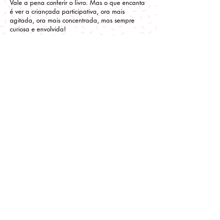
Vale a pena conferir o livro. Mas o que encanta
é ver a criançada participativa, ora mais
agitada, ora mais concentrada, mas sempre
curiosa e envolvida!
Envolvida na garimpagem, na busca de
entender o mundo que vivemos, nas diferentes
culturas, com seus problemas, tentativas de
solução, necessidades de cuidados.
Sensibilizando, cuidando. Projetando
esperanças!
• OPINIÃO DA PROFESSORA:
É um tema super atual, e as crianças estão
conscientizadas no cuidado com o planeta e se
atualizando..
• OPINIÃO DAS CRIANÇAS:
“Eu acho legal estudar biomas e ecossistemas
porque você aprende onde ficam alguns
ecossistemas (onde as baleias moram etc.). Além
disso, a gente aprende o que cada um come. A
gente faz rimas e alguns enigmas.”