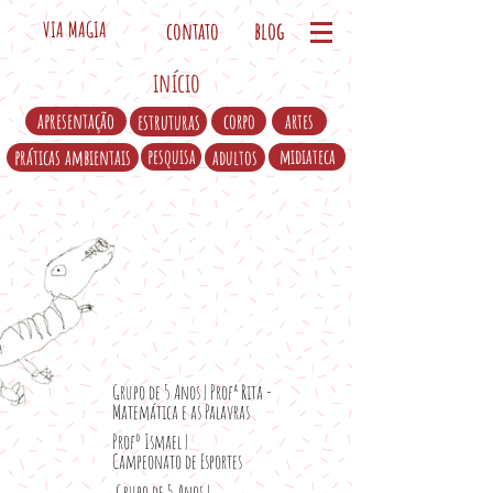
contato
blog
VIA MAGIA
início
apresentação
estruturas
corpo
artes
práticas ambientais
pesquisa
midiateca
adultos
Registros Pegagógicos
clique nos títulos para ler
Grupo de 5 Anos | Profª Rita -
Matemática e as Palavras
Profº Ismael |
Campeonato de Esportes
Grupo de 5 Anos |